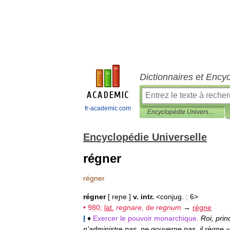
Dictionnaires et Ency
fr-academic.com
Encyclopédie Universelle
Encyclopédie Universelle
régner
régner
régner
[
reɲe
]
v
.
intr
.
<
conjug
.
:
6
>
•
980
;
lat
.
regnare
,
de
regnum
→
règne
I
♦
Exercer
le
pouvoir
monarchique
.
Roi
,
prin
n
'
administre
pas
,
ne
gouverne
pas
,
il
règne