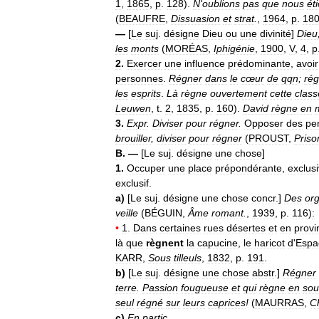
1
,
1865
,
p
.
128
).
N
'
oublions
pas
que
nous
ét
(
BEAUFRE
,
Dissuasion
et
strat
.
,
1964
,
p
.
18
—
[
Le
suj
.
désigne
Dieu
ou
une
divinité
]
Dieu
les
monts
(
MORÉAS
,
Iphigénie
,
1900
,
V
,
4
,
p
2
.
Exercer
une
influence
prédominante
,
avoir
personnes
.
Régner
dans
le
cœur
de
qqn
;
rég
les
esprits
.
Là
règne
ouvertement
cette
class
Leuwen
,
t
.
2
,
1835
,
p
.
160
).
David
règne
en
3
.
Expr
.
Diviser
pour
régner
.
Opposer
des
pe
brouiller
,
diviser
pour
régner
(
PROUST
,
Priso
B
. —
[
Le
suj
.
désigne
une
chose
]
1
.
Occuper
une
place
prépondérante
,
exclus
exclusif
.
a
)
[
Le
suj
.
désigne
une
chose
concr
.]
Des
or
veille
(
BÉGUIN
,
Âme
romant
.
,
1939
,
p
.
116
)
:
•
1
.
Dans
certaines
rues
désertes
et
en
provi
là
que
règnent
la
capucine
,
le
haricot
d
'
Espa
KARR
,
Sous
tilleuls
,
1832
,
p
.
191
.
b
)
[
Le
suj
.
désigne
une
chose
abstr
.]
Régner
terre
.
Passion
fougueuse
et
qui
règne
en
sou
seul
régné
sur
leurs
caprices
!
(
MAURRAS
,
C
c
)
En
partic
.