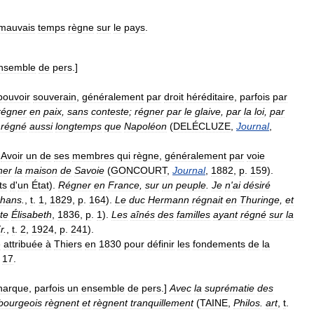
mauvais
temps
règne
sur
le
pays
.
nsemble
de
pers
.]
pouvoir
souverain
,
généralement
par
droit
héréditaire
,
parfois
par
régner
en
paix
,
sans
conteste
;
régner
par
le
glaive
,
par
la
loi
,
par
régné
aussi
longtemps
que
Napoléon
(
DELÉCLUZE
,
Journal
,
]
Avoir
un
de
ses
membres
qui
règne
,
généralement
par
voie
ner
la
maison
de
Savoie
(
GONCOURT
,
Journal
,
1882
,
p
.
159
).
ts
d
'
un
État
).
Régner
en
France
,
sur
un
peuple
.
Je
n
'
ai
désiré
hans
.
,
t
.
1
,
1829
,
p
.
164
).
Le
duc
Hermann
régnait
en
Thuringe
,
et
te
Élisabeth
,
1836
,
p
.
1
).
Les
aînés
des
familles
ayant
régné
sur
la
r
.
,
t
.
2
,
1924
,
p
.
241
).
e
attribuée
à
Thiers
en
1830
pour
définir
les
fondements
de
la
.
17
.
narque
,
parfois
un
ensemble
de
pers
.]
Avec
la
suprématie
des
bourgeois
règnent
et
règnent
tranquillement
(
TAINE
,
Philos
.
art
,
t
.