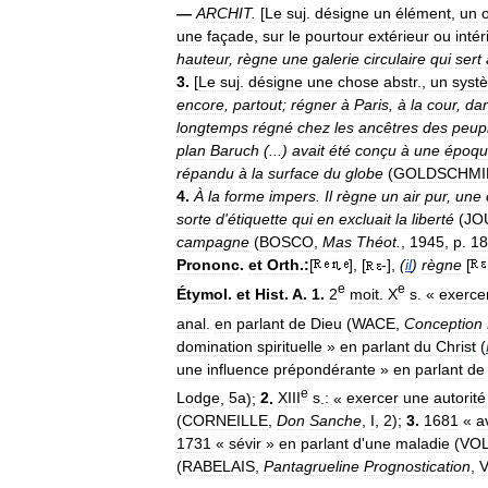
—
ARCHIT
.
[
Le
suj
.
désigne
un
élément
,
un
une
façade
,
sur
le
pourtour
extérieur
ou
intér
hauteur
,
règne
une
galerie
circulaire
qui
sert
3
.
[
Le
suj
.
désigne
une
chose
abstr
.,
un
syst
encore
,
partout
;
régner
à
Paris
,
à
la
cour
,
da
longtemps
régné
chez
les
ancêtres
des
peup
plan
Baruch
(...)
avait
été
conçu
à
une
époqu
répandu
à
la
surface
du
globe
(
GOLDSCHMI
4
.
À
la
forme
impers
.
Il
règne
un
air
pur
,
une
sorte
d
'
étiquette
qui
en
excluait
la
liberté
(
JO
campagne
(
BOSCO
,
Mas
Théot
.
,
1945
,
p
.
18
Prononc
.
et
Orth
.
:
[
], [
-],
(
il
)
règne
[
e
e
Étymol
.
et
Hist
.
A
.
1
.
2
moit
.
X
s
. «
exerce
anal
.
en
parlant
de
Dieu
(
WACE
,
Conception
domination
spirituelle
»
en
parlant
du
Christ
(
une
influence
prépondérante
»
en
parlant
de
e
Lodge
,
5a
);
2
.
XIII
s
.
:
«
exercer
une
autorité
(
CORNEILLE
,
Don
Sanche
,
I
,
2
);
3
.
1681
«
a
1731
«
sévir
»
en
parlant
d
'
une
maladie
(
VOL
(
RABELAIS
,
Pantagrueline
Prognostication
,
V