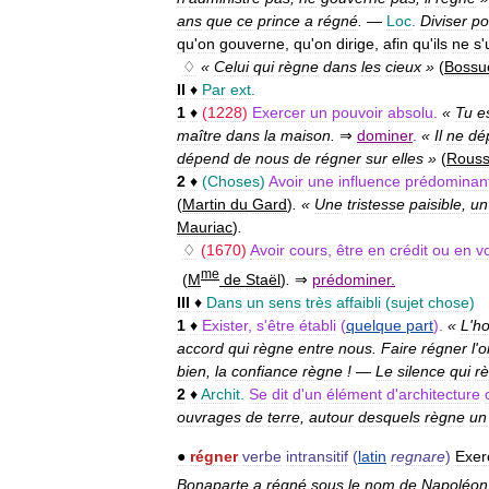
ans
que
ce
prince
a
régné
.
—
Loc
.
Diviser
po
qu
'
on
gouverne
,
qu
'
on
dirige
,
afin
qu
'
ils
ne
s
'
♢
«
Celui
qui
règne
dans
les
cieux
»
(
Bossu
II
♦
Par
ext
.
1
♦
(
1228
)
Exercer
un
pouvoir
absolu
.
«
Tu
e
maître
dans
la
maison
.
⇒
dominer
.
«
Il
ne
dé
dépend
de
nous
de
régner
sur
elles
»
(
Rous
2
♦
(
Choses
)
Avoir
une
influence
prédominan
(
Martin
du
Gard
)
. «
Une
tristesse
paisible
,
un
Mauriac
)
.
♢
(
1670
)
Avoir
cours
,
être
en
crédit
ou
en
v
me
(
M
de
Staël
)
.
⇒
prédominer
.
III
♦
Dans
un
sens
très
affaibli
(
sujet
chose
)
1
♦
Exister
,
s
'
être
établi
(
quelque
part
).
«
L
'
ho
accord
qui
règne
entre
nous
.
Faire
régner
l
'
o
bien
,
la
confiance
règne
!
—
Le
silence
qui
r
2
♦
Archit
.
Se
dit
d
'
un
élément
d
'
architecture
ouvrages
de
terre
,
autour
desquels
règne
un
●
régner
verbe
intransitif
(
latin
regnare
)
Exer
Bonaparte
a
régné
sous
le
nom
de
Napoléon