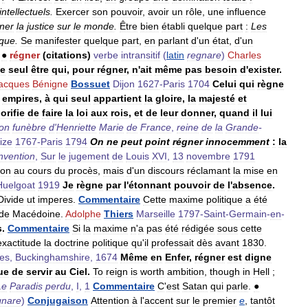
intellectuels
.
Exercer
son
pouvoir
,
avoir
un
rôle
,
une
influence
ner
la
justice
sur
le
monde
.
Être
bien
établi
quelque
part
:
Les
que
.
Se
manifester
quelque
part
,
en
parlant
d
'
un
état
,
d
'
un
●
régner
(
citations
)
verbe
intransitif
(
latin
regnare
)
Charles
le
seul
être
qui
,
pour
régner
,
n
'
ait
même
pas
besoin
d
'
exister
.
acques
Bénigne
Bossuet
Dijon
1627
-
Paris
1704
Celui
qui
règne
empires
,
à
qui
seul
appartient
la
gloire
,
la
majesté
et
orifie
de
faire
la
loi
aux
rois
,
et
de
leur
donner
,
quand
il
lui
on
funèbre
d
'
Henriette
Marie
de
France
,
reine
de
la
Grande
-
ize
1767
-
Paris
1794
On
ne
peut
point
régner
innocemment
:
la
nvention
,
Sur
le
jugement
de
Louis
XVI
,
13
novembre
1791
ion
au
cours
du
procès
,
mais
d
'
un
discours
réclamant
la
mise
en
Huelgoat
1919
Je
règne
par
l
'
étonnant
pouvoir
de
l
'
absence
.
Divide
ut
imperes
.
Commentaire
Cette
maxime
politique
a
été
de
Macédoine
.
Adolphe
Thiers
Marseille
1797
-
Saint
-
Germain
-
en
-
s
.
Commentaire
Si
la
maxime
n
'
a
pas
été
rédigée
sous
cette
exactitude
la
doctrine
politique
qu
'
il
professait
dès
avant
1830
.
les
,
Buckinghamshire
,
1674
Même
en
Enfer
,
régner
est
digne
ue
de
servir
au
Ciel
.
To
reign
is
worth
ambition
,
though
in
Hell
;
Le
Paradis
perdu
,
I
,
1
Commentaire
C
'
est
Satan
qui
parle
.
●
gnare
)
Conjugaison
Attention
à
l
'
accent
sur
le
premier
e
,
tantôt