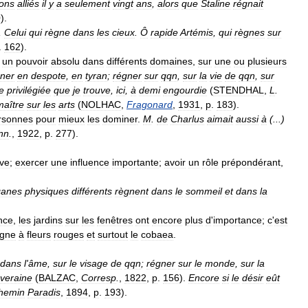
ions
alliés
il
y
a
seulement
vingt
ans
,
alors
que
Staline
régnait
0
).
,
Celui
qui
règne
dans
les
cieux
.
Ô
rapide
Artémis
,
qui
règnes
sur
.
162
).
un
pouvoir
absolu
dans
différents
domaines
,
sur
une
ou
plusieurs
ner
en
despote
,
en
tyran
;
régner
sur
qqn
,
sur
la
vie
de
qqn
,
sur
e
privilégiée
que
je
trouve
,
ici
,
à
demi
engourdie
(
STENDHAL
,
L
.
maître
sur
les
arts
(
NOLHAC
,
Fragonard
,
1931
,
p
.
183
).
rsonnes
pour
mieux
les
dominer
.
M
.
de
Charlus
aimait
aussi
à
(...)
nn
.
,
1922
,
p
.
277
).
ive
;
exercer
une
influence
importante
;
avoir
un
rôle
prépondérant
,
ganes
physiques
différents
règnent
dans
le
sommeil
et
dans
la
nce
,
les
jardins
sur
les
fenêtres
ont
encore
plus
d
'
importance
;
c
'
est
gne
à
fleurs
rouges
et
surtout
le
cobaea
.
dans
l
'
âme
,
sur
le
visage
de
qqn
;
régner
sur
le
monde
,
sur
la
veraine
(
BALZAC
,
Corresp
.
,
1822
,
p
.
156
).
Encore
si
le
désir
eût
hemin
Paradis
,
1894
,
p
.
193
).