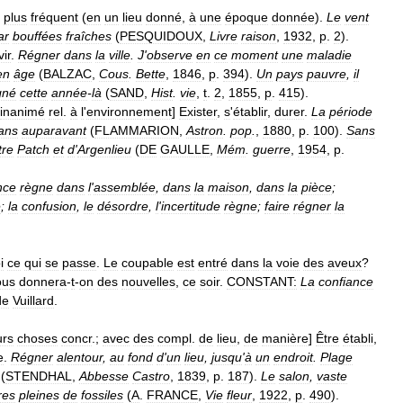
plus
fréquent
(
en
un
lieu
donné
,
à
une
époque
donnée
).
Le
vent
ar
bouffées
fraîches
(
PESQUIDOUX
,
Livre
raison
,
1932
,
p
.
2
).
ir
.
Régner
dans
la
ville
.
J
'
observe
en
ce
moment
une
maladie
en
âge
(
BALZAC
,
Cous
.
Bette
,
1846
,
p
.
394
).
Un
pays
pauvre
,
il
gné
cette
année
-
là
(
SAND
,
Hist
.
vie
,
t
.
2
,
1855
,
p
.
415
).
inanimé
rel
.
à
l
'
environnement
]
Exister
,
s
'
établir
,
durer
.
La
période
ans
auparavant
(
FLAMMARION
,
Astron
.
pop
.
,
1880
,
p
.
100
).
Sans
tre
Patch
et
d
'
Argenlieu
(
DE
GAULLE
,
Mém
.
guerre
,
1954
,
p
.
nce
règne
dans
l
'
assemblée
,
dans
la
maison
,
dans
la
pièce
;
e
;
la
confusion
,
le
désordre
,
l
'
incertitude
règne
;
faire
régner
la
i
ce
qui
se
passe
.
Le
coupable
est
entré
dans
la
voie
des
aveux
?
ous
donnera
-
t
-
on
des
nouvelles
,
ce
soir
.
CONSTANT:
La
confiance
de
Vuillard
.
urs
choses
concr
.;
avec
des
compl
.
de
lieu
,
de
manière
]
Être
établi
,
e
.
Régner
alentour
,
au
fond
d
'
un
lieu
,
jusqu
'
à
un
endroit
.
Plage
(
STENDHAL
,
Abbesse
Castro
,
1839
,
p
.
187
).
Le
salon
,
vaste
res
pleines
de
fossiles
(
A
.
FRANCE
,
Vie
fleur
,
1922
,
p
.
490
).