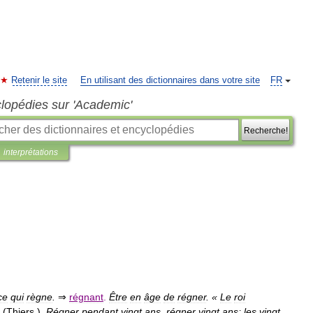
Retenir le site
En utilisant des dictionnaires dans votre site
FR
clopédies sur 'Academic'
Recherche!
interprétations
ce
qui
règne
.
⇒
régnant
.
Être
en
âge
de
régner
. «
Le
roi
»
(
Thiers
)
.
Régner
pendant
vingt
ans
,
régner
vingt
ans
;
les
vingt