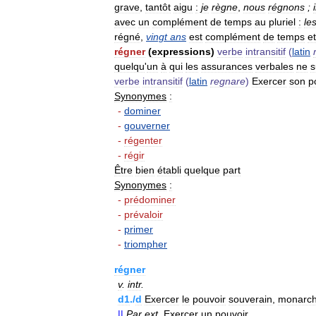
grave
,
tantôt
aigu
:
je
règne
,
nous
régnons
;
i
avec
un
complément
de
temps
au
pluriel
:
le
régné
,
vingt
ans
est
complément
de
temps
et
régner
(
expressions
)
verbe
intransitif
(
latin
quelqu
'
un
à
qui
les
assurances
verbales
ne
s
verbe
intransitif
(
latin
regnare
)
Exercer
son
p
Synonymes
:
-
dominer
-
gouverner
-
régenter
-
régir
Être
bien
établi
quelque
part
Synonymes
:
-
prédominer
-
prévaloir
-
primer
-
triompher
régner
v
.
intr
.
d1
./
d
Exercer
le
pouvoir
souverain
,
monarch
||
Par
ext
.
Exercer
un
pouvoir
.