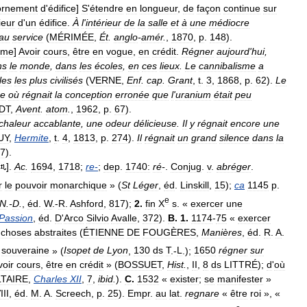
ornement
d
'
édifice
]
S
'
étendre
en
longueur
,
de
façon
continue
sur
ieur
d
'
un
édifice
.
À
l
'
intérieur
de
la
salle
et
à
une
médiocre
au
service
(
MÉRIMÉE
,
Ét
.
anglo
-
amér
.
,
1870
,
p
.
148
).
ème
]
Avoir
cours
,
être
en
vogue
,
en
crédit
.
Régner
aujourd
'
hui
,
ns
le
monde
,
dans
les
écoles
,
en
ces
lieux
.
Le
cannibalisme
a
les
les
plus
civilisés
(
VERNE
,
Enf
.
cap
.
Grant
,
t
.
3
,
1868
,
p
.
62
).
Le
e
où
régnait
la
conception
erronée
que
l
'
uranium
était
peu
DT
,
Avent
.
atom
.
,
1962
,
p
.
67
).
chaleur
accablante
,
une
odeur
délicieuse
.
Il
y
régnait
encore
une
UY
,
Hermite
,
t
.
4
,
1813
,
p
.
274
).
Il
régnait
un
grand
silence
dans
la
7
).
].
Ac
.
1694
,
1718
;
re
-
;
dep
.
1740:
ré
-
.
Conjug
.
v
.
abréger
.
r
le
pouvoir
monarchique
» (
St
Léger
,
éd
.
Linskill
,
15
);
ca
1145
p
.
e
N
.-
D
.
,
éd
.
W
.-
R
.
Ashford
,
817
);
2
.
fin
X
s
. «
exercer
une
Passion
,
éd
.
D
'
Arco
Silvio
Avalle
,
372
).
B
.
1
.
1174
-
75
«
exercer
choses
abstraites
(
ÉTIENNE
DE
FOUGÈRES
,
Manières
,
éd
.
R
.
A
.
souveraine
» (
Isopet
de
Lyon
,
130
ds
T
.-
L
.);
1650
régner
sur
voir
cours
,
être
en
crédit
» (
BOSSUET
,
Hist
.
,
II
,
8
ds
LITTRÉ
);
d
'
où
TAIRE
,
Charles
XII
,
7
,
ibid
.
).
C
.
1532
«
exister
;
se
manifester
»
III
,
éd
.
M
.
A
.
Screech
,
p
.
25
).
Empr
.
au
lat
.
regnare
«
être
roi
», «