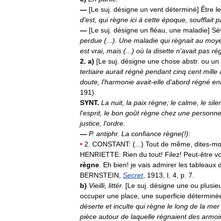
—
[
Le
suj
.
désigne
un
vent
déterminé
]
Être
le
d
'
est
,
qui
règne
ici
à
cette
époque
,
soufflait
p
—
[
Le
suj
.
désigne
un
fléau
,
une
maladie
]
Sév
perdue
(...).
Une
maladie
qui
règnait
au
moy
est
vrai
,
mais
(...)
où
la
disette
n
'
avait
pas
ré
2
.
a
)
[
Le
suj
.
désigne
une
chose
abstr
.
ou
un
tertiaire
aurait
régné
pendant
cinq
cent
mille
doute
,
l
'
harmonie
avait
-
elle
d
'
abord
régné
en
191
).
SYNT
.
La
nuit
,
la
paix
règne
;
le
calme
,
le
sile
l
'
esprit
,
le
bon
goût
règne
chez
une
personn
justice
,
l
'
ordre
.
—
P
.
antiphr
.
La
confiance
règne
(!)
:
•
2
.
CONSTANT:
(...)
Tout
de
même
,
dites
-
mo
HENRIETTE:
Rien
du
tout
!
Filez
!
Peut
-
être
v
règne
.
Eh
bien
!
je
vais
admirer
les
tableaux
BERNSTEIN
,
Secret
,
1913
,
I
,
4
,
p
.
7
.
b
)
Vieilli
,
littér
.
[
Le
suj
.
désigne
une
ou
plusie
occuper
une
place
,
une
superficie
déterminé
déserte
et
inculte
qui
règne
le
long
de
la
mer
pièce
autour
de
laquelle
régnaient
des
armoi