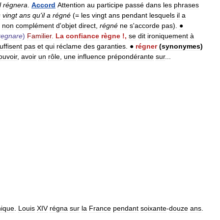
l
régnera
.
Accord
Attention
au
participe
passé
dans
les
phrases
s
vingt
ans
qu
'
il
a
régné
(=
les
vingt
ans
pendant
lesquels
il
a
non
complément
d
'
objet
direct
,
régné
ne
s
'
accorde
pas
).
●
regnare
)
Familier
.
La
confiance
règne
!,
se
dit
ironiquement
à
uffisent
pas
et
qui
réclame
des
garanties
.
●
régner
(
synonymes
)
ouvoir
,
avoir
un
rôle
,
une
influence
prépondérante
sur
...
ique
.
Louis
XIV
régna
sur
la
France
pendant
soixante
-
douze
ans
.