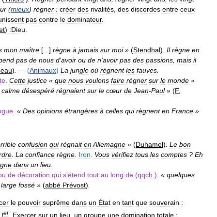
ur
(
mieux
)
régner
:
créer
des
rivalités
,
des
discordes
entre
ceux
unissent
pas
contre
le
dominateur
.
et
)
:
Dieu
.
s
mon
maître
[...]
règne
à
jamais
sur
moi
»
(
Stendhal
)
.
Il
règne
en
pend
pas
de
nous
d
'
avoir
ou
de
n
'
avoir
pas
des
passions
,
mais
il
seau
)
.
—
(
Animaux
)
La
jungle
où
règnent
les
fauves
.
te
.
Cette
justice
«
que
nous
voulons
faire
régner
sur
le
monde
»
calme
désespéré
régnaient
sur
le
cœur
de
Jean
-
Paul
»
(
F
.
ogue
.
«
Des
opinions
étrangères
à
celles
qui
règnent
en
France
»
rrible
confusion
qui
régnait
en
Allemagne
»
(
Duhamel
)
.
Le
bon
rdre
.
La
confiance
règne
.
Iron
.
Vous
vérifiez
tous
les
comptes
?
Eh
ègne
dans
un
lieu
.
ou
de
décoration
qui
s
'
étend
tout
au
long
de
(
qqch
.).
«
quelques
large
fossé
»
(
abbé
Prévost
)
.
cer
le
pouvoir
suprême
dans
un
État
en
tant
que
souverain
:
er
I
.
Exercer
sur
un
lieu
,
un
groupe
une
domination
totale
: