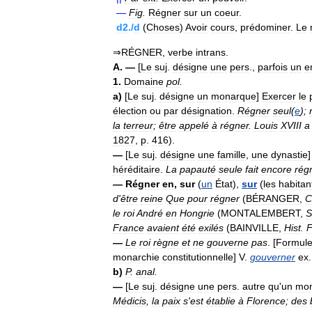
—
Fig
.
Régner
sur
un
coeur
.
d2
./
d
(
Choses
)
Avoir
cours
,
prédominer
.
Le
⇒
RÉGNER
,
verbe
intrans
.
A
. —
[
Le
suj
.
désigne
une
pers
.,
parfois
un
e
1
.
Domaine
pol
.
a
)
[
Le
suj
.
désigne
un
monarque
]
Exercer
le
élection
ou
par
désignation
.
Régner
seul
(
e
);
la
terreur
;
être
appelé
à
régner
.
Louis
XVIII
a
1827
,
p
.
416
).
—
[
Le
suj
.
désigne
une
famille
,
une
dynastie
héréditaire
.
La
papauté
seule
fait
encore
rég
—
Régner
en
,
sur
(
un
État
),
sur
(
les
habitan
d
'
être
reine
Que
pour
régner
(
BÉRANGER
,
C
le
roi
André
en
Hongrie
(
MONTALEMBERT
,
S
France
avaient
été
exilés
(
BAINVILLE
,
Hist
.
F
—
Le
roi
règne
et
ne
gouverne
pas
. [
Formul
monarchie
constitutionnelle
]
V
.
gouverner
ex
b
)
P
.
anal
.
—
[
Le
suj
.
désigne
une
pers
.
autre
qu
'
un
mo
Médicis
,
la
paix
s
'
est
établie
à
Florence
;
des