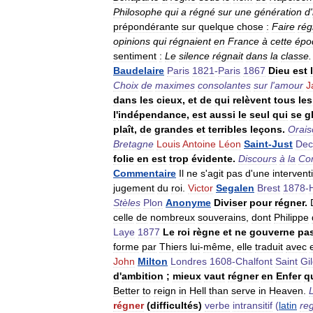
Philosophe
qui
a
régné
sur
une
génération
d
'
prépondérante
sur
quelque
chose
:
Faire
rég
opinions
qui
régnaient
en
France
à
cette
épo
sentiment
:
Le
silence
régnait
dans
la
classe
.
Baudelaire
Paris
1821
-
Paris
1867
Dieu
est
Choix
de
maximes
consolantes
sur
l
'
amour
J
dans
les
cieux
,
et
de
qui
relèvent
tous
les
l
'
indépendance
,
est
aussi
le
seul
qui
se
gl
plaît
,
de
grandes
et
terribles
leçons
.
Orais
Bretagne
Louis
Antoine
Léon
Saint
-
Just
Dec
folie
en
est
trop
évidente
.
Discours
à
la
Co
Commentaire
Il
ne
s
'
agit
pas
d
'
une
intervent
jugement
du
roi
.
Victor
Segalen
Brest
1878
-
Stèles
Plon
Anonyme
Diviser
pour
régner
.
celle
de
nombreux
souverains
,
dont
Philippe
Laye
1877
Le
roi
règne
et
ne
gouverne
pa
forme
par
Thiers
lui
-
même
,
elle
traduit
avec
John
Milton
Londres
1608
-
Chalfont
Saint
Gi
d
'
ambition
;
mieux
vaut
régner
en
Enfer
q
Better
to
reign
in
Hell
than
serve
in
Heaven
.
régner
(
difficultés
)
verbe
intransitif
(
latin
re